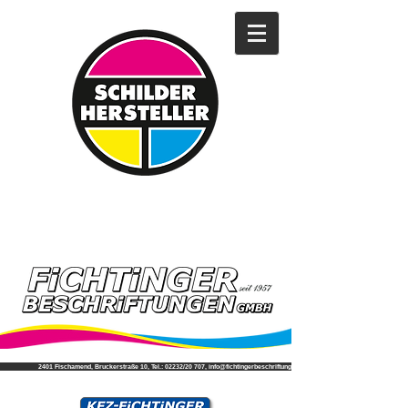
2401 Fischamend, Bruckerstraße 10, Tel.: 02232/20 707, info@fichtingerbeschriftungen.at