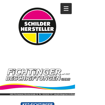
2401 Fischamend, Bruckerstraße 10, Tel.: 02232/20 707, info@fichtingerbeschriftungen.at