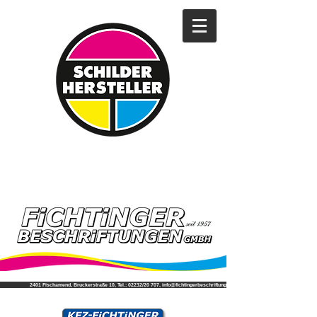
2401 Fischamend, Bruckerstraße 10, Tel.: 02232/20 707, info@fichtingerbeschriftungen.at