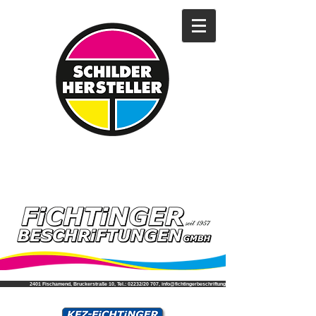
2401 Fischamend, Bruckerstraße 10, Tel.: 02232/20 707, info@fichtingerbeschriftungen.at