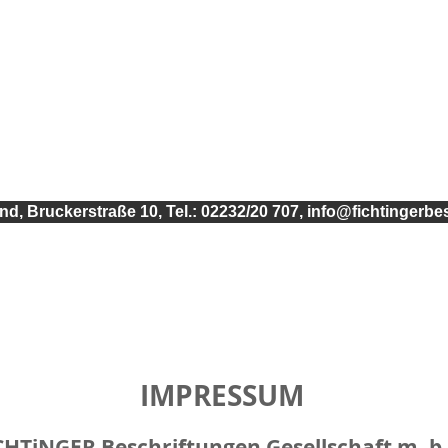
d, Bruckerstraße 10, Tel.: 02232/20 707, info@fichtingerbe
mengebäude / Chronik
Kontakt
AGB
Datenaufbereitung
IMPRESSUM
CHTiNGER Beschriftungen Gesellschaft m. b.