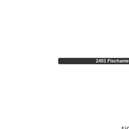
2401 Fischamen
Start
Leistungen / Produkte
Fir
Fi